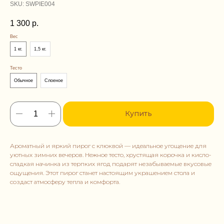
SKU:
SWPIE004
1 300
р.
Вес
1 кг.
1,5 кг.
Тесто
Обычное
Слоеное
Купить
Ароматный и яркий пирог с клюквой — идеальное угощение для
уютных зимних вечеров. Нежное тесто, хрустящая корочка и кисло-
сладкая начинка из терпких ягод подарят незабываемые вкусовые
ощущения. Этот пирог станет настоящим украшением стола и
создаст атмосферу тепла и комфорта.