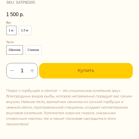
SKU:
SATPIE005
1 500
р.
Вес
1 кг.
1,5 кг.
Тесто
Обычное
Слоеное
Купить
Пирог с горбушей и сёмгой — это изысканное сочетание двух
благородных видов рыбы, которое непременно порадует вас своим
вкусом. Нежное тесто, ароматная начинка из сочной горбуши и
нежной сёмги, приправленной специями, создают неповторимое
вкусовое сочетание. Золотистая корочка пирога, смазанная
сливочным маслом, так и манит поскорее насладиться этим
лакомством!